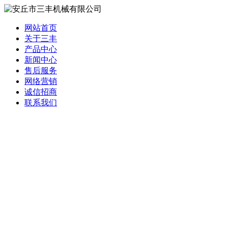
网站首页
关于三丰
产品中心
新闻中心
售后服务
网络营销
诚信招商
联系我们