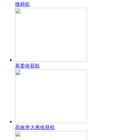
微耕机
葱姜收获机
高效率大葱收获机